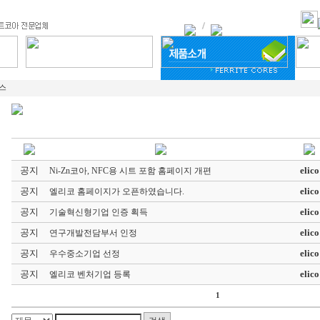
뉴스
공지
elico
Ni-Zn코아, NFC용 시트 포함 홈페이지 개편
공지
elico
엘리코 홈페이지가 오픈하였습니다.
공지
elico
기술혁신형기업 인증 획득
공지
elico
연구개발전담부서 인정
공지
elico
우수중소기업 선정
공지
elico
엘리코 벤처기업 등록
1