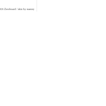
Zeroboard
/ skin by
mastory
2026